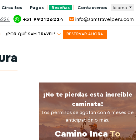
 Circuitos
Pagos
Reseñas
Contactenos
Idioma
6224
+51 992126224
info@samtravelperu.com
¿POR QUÉ SAM TRAVEL?
RESERVAR AHORA
ura
¡No te pierdas esta increíble
caminata!
Los permisos se agotan con 6 meses de
anticipación o más.
Camino Inca
To