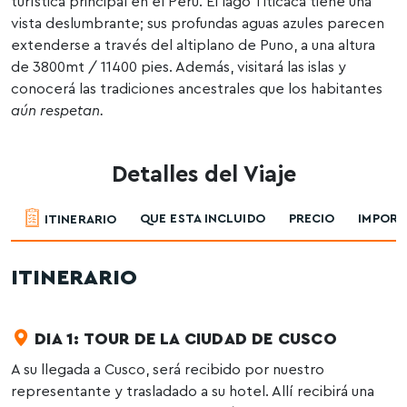
turística principal en el Perú. El lago Titicaca tiene una
vista deslumbrante; sus profundas aguas azules parecen
extenderse a través del altiplano de Puno, a una altura
de 3800mt / 11400 pies. Además, visitará las islas y
conocerá las tradiciones ancestrales que los habitantes
aún respetan.
Detalles del Viaje
QUE ESTA INCLUIDO
PRECIO
IMPOR
ITINERARIO
ITINERARIO
DIA 1: TOUR DE LA CIUDAD DE CUSCO
A su llegada a Cusco, será recibido por nuestro
representante y trasladado a su hotel. Allí recibirá una