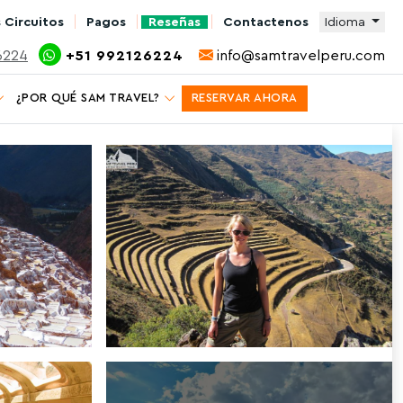
 Circuitos
Pagos
Reseñas
Contactenos
Idioma
6224
+51 992126224
info@samtravelperu.com
¿POR QUÉ SAM TRAVEL?
RESERVAR AHORA