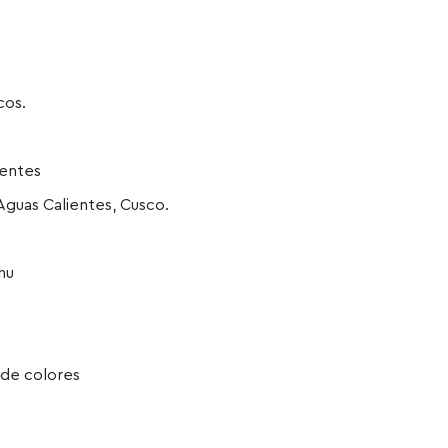
cos.
ientes
guas Calientes, Cusco.
hu
 de colores