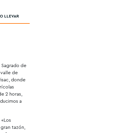
O LLEVAR
le Sagrado de
 valle de
Pisac, donde
rícolas
de 2 horas,
nducimos a
 «Los
 gran tazón,