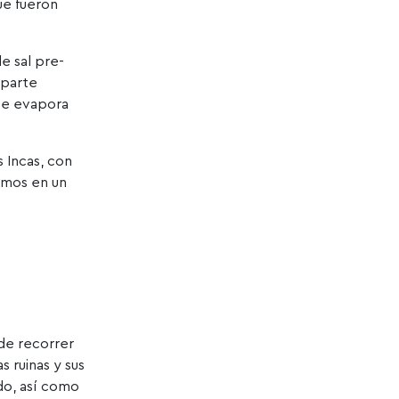
ue fueron
e sal pre-
 parte
 se evapora
 Incas, con
emos en un
de recorrer
s ruinas y sus
ndo, así como