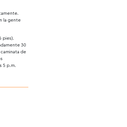
atamente.
n la gente
 pies).
madamente 30
a caminata de
os
s 5 p.m.