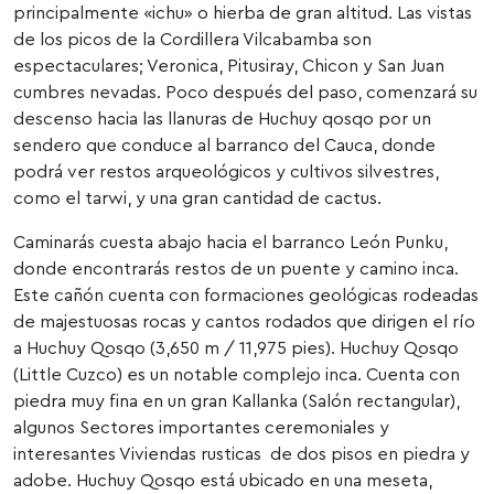
principalmente «ichu» o hierba de gran altitud. Las vistas
de los picos de la Cordillera Vilcabamba son
espectaculares; Veronica, Pitusiray, Chicon y San Juan
cumbres nevadas. Poco después del paso, comenzará su
descenso hacia las llanuras de Huchuy qosqo por un
sendero que conduce al barranco del Cauca, donde
podrá ver restos arqueológicos y cultivos silvestres,
como el tarwi, y una gran cantidad de cactus.
Caminarás cuesta abajo hacia el barranco León Punku,
donde encontrarás restos de un puente y camino inca.
Este cañón cuenta con formaciones geológicas rodeadas
de majestuosas rocas y cantos rodados que dirigen el río
a Huchuy Qosqo (3,650 m / 11,975 pies). Huchuy Qosqo
(Little Cuzco) es un notable complejo inca. Cuenta con
piedra muy fina en un gran Kallanka (Salón rectangular),
algunos Sectores importantes ceremoniales y
interesantes Viviendas rusticas de dos pisos en piedra y
adobe. Huchuy Qosqo está ubicado en una meseta,