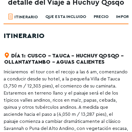
detalle del Viaje a Huchuy Qosqo
QUE ESTA INCLUIDO
PRECIO
IMPOR
ITINERARIO
ITINERARIO
DÍA 1: CUSCO – TAUCA – HUCHUY QOSQO –
OLLANTAYTAMBO – AGUAS CALIENTES
Iniciaremos el tour con el recojo a las 6 am, comenzando
a conducir desde su hotel, a la pequeña Villa de Tauca
(3,750 m / 12,303 pies), el comienzo de su caminata.
Estaremos en terreno llano y el paisaje será el de los
típicos valles andinos, ricos en maíz, papas, cebada,
quinua y otros tubérculos andinos. A medida que
asciende hacia el paso a (4,050 m / 13,287 pies), el
paisaje comienza a cambiar dramáticamente al clásico
Savannah o Puna del Alto Andino, con vegetación escasa,