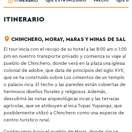
QUE ESTA INCLUIDO
PRECIO
QUE DE
ITINERARIO
ITINERARIO
CHINCHERO, MORAY, MARAS Y MINAS DE SAL
El tour inicia con el recojo de su hotel a las 8:00 am o 1:00
pm en nuestro transporte privado y comienza su viaje al
pueblo de Chinchero, donde verá en la plaza una iglesia
colonial de adobe, que data de principios del siglo XVII,
que se ha construido sobre Los cimientos de un templo
o palacio inca. El techo y las paredes están cubiertas de
hermosos diseños florales y religiosos. Además,
descubrirá las ruinas arqueológicas incas y las terrazas
agrícolas, que se atribuyen al inca Tupac Yupanqui, que
posiblemente utilizó a Chinchero como una especie de
centro turístico rural.
Continuamos hacia el pueblo de Maras, donde aún se