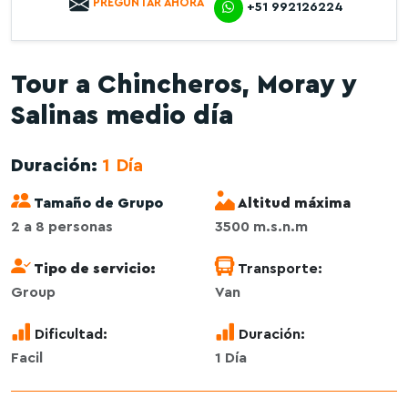
PREGUNTAR AHORA
+51 992126224
Tour a Chincheros, Moray y
Salinas medio día
Duración:
1 Día
Tamaño de Grupo
Altitud máxima
2 a 8 personas
3500 m.s.n.m
Tipo de servicio:
Transporte:
Group
Van
Dificultad:
Duración:
Facil
1 Día