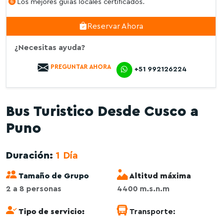
Los mejores guías locales certificados.
Reservar Ahora
¿Necesitas ayuda?
PREGUNTAR AHORA
+51 992126224
Bus Turistico Desde Cusco a
Puno
Duración:
1 Día
Tamaño de Grupo
Altitud máxima
2 a 8 personas
4400 m.s.n.m
Tipo de servicio:
Transporte: