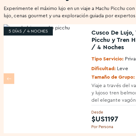
Experimente el máximo lujo en un viaje a Machu Picchu con 
lujo, cenas gourmet y una exploración guiada por expertos
5 DÍAS / 4 NOCHES
Cusco De Lujo,
Picchu y Tren 
/ 4 Noches
Tipo Servicio:
Priv
Dificultad:
Leve
Tamaño de Grupo:
Viaje a través del v
y lujoso tren belmo
del elegante vagó
Desde
$US1197
Por Persona