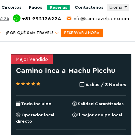
 Circuitos
Pagos
Reseñas
Contactenos
Idioma
6224
+51 992126224
info@samtravelperu.com
¿POR QUÉ SAM TRAVEL?
RESERVAR AHORA
Mejor Vendido
Camino Inca a Machu Picchu
4 días /
3 Noches
Todo Incluido
Salidad Garantizadas
Operador local
El mejor equipo local
directo