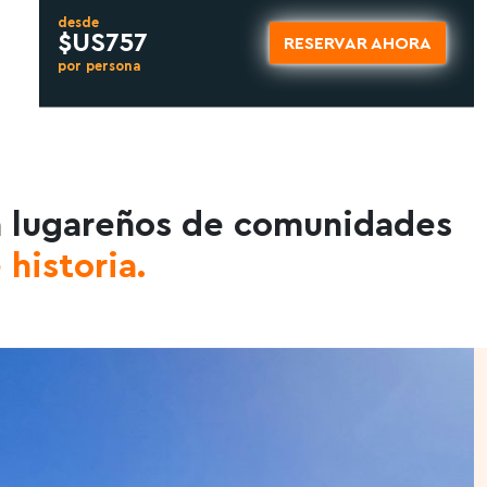
desde
$US757
RESERVAR AHORA
por persona
a lugareños de comunidades
 historia.