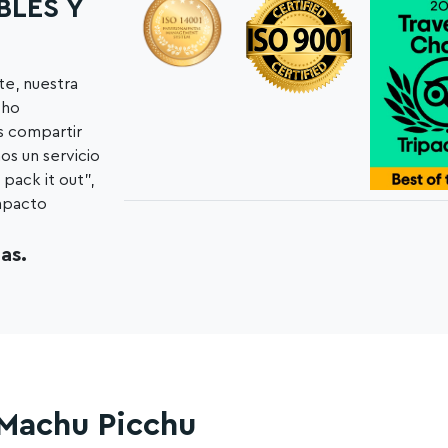
BLES Y
e, nuestra
cho
s compartir
os un servicio
 pack it out”,
impacto
as.
 Machu Picchu