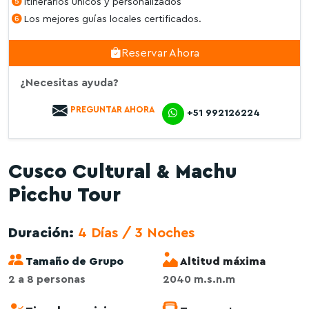
Itinerarios únicos y personalizados
Los mejores guías locales certificados.
Reservar Ahora
¿Necesitas ayuda?
PREGUNTAR AHORA
+51 992126224
Cusco Cultural & Machu
Picchu Tour
Duración:
4 Días / 3 Noches
Tamaño de Grupo
Altitud máxima
2 a 8 personas
2040 m.s.n.m