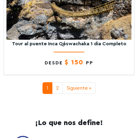
Tour al puente Inca Q´eswachaka 1 dia Completo
$ 150
DESDE
PP
1
2
Siguiente »
¡Lo que nos define!