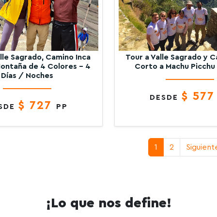
alle Sagrado, Camino Inca
Tour a Valle Sagrado y C
ontaña de 4 Colores – 4
Corto a Machu Picchu 
Días / Noches
$ 57
DESDE
$ 727
SDE
PP
1
2
Siguient
¡Lo que nos define!