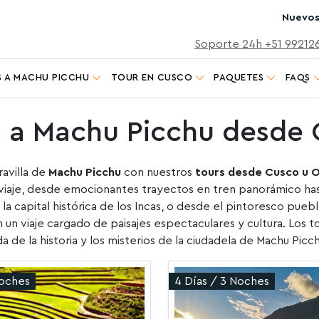
Nuevos
Soporte 24h +51 99212
 A MACHU PICCHU
TOUR EN CUSCO
PAQUETES
FAQS
s a Machu Picchu desde
ravilla de
Machu Picchu
con nuestros
tours desde Cusco u 
iaje, desde emocionantes trayectos en tren panorámico hasta
la capital histórica de los Incas, o desde el pintoresco pue
 un viaje cargado de paisajes espectaculares y cultura. Los 
da de la historia y los misterios de la ciudadela de Machu Picc
Noches
4 Días / 3 Noches