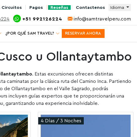
 Circuitos
Pagos
Reseñas
Contactenos
Idioma
6224
+51 992126224
info@samtravelperu.com
¿POR QUÉ SAM TRAVEL?
RESERVAR AHORA
 Cusco u Ollantaytambo
Ollantaytambo
. Estas excursiones ofrecen distintas
 caminatas por la clásica ruta del Camino Inca. Partiendo
blo de Ollantaytambo en el Valle Sagrado, podrás
tours incluyen guías expertos que te proporcionarán una
hu, garantizando una experiencia inolvidable.
4 Días / 3 Noches