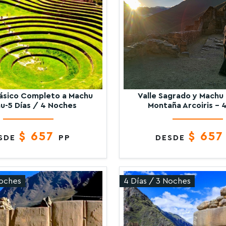
ásico Completo a Machu
Valle Sagrado y Machu 
u-5 Días / 4 Noches
Montaña Arcoiris –
$ 657
$ 65
SDE
PP
DESDE
Noches
4 Días / 3 Noches