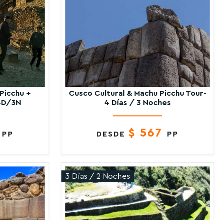
Picchu +
Cusco Cultural & Machu Picchu Tour-
 4D/3N
4 Días / 3 Noches
7
$ 567
PP
DESDE
PP
3 Días / 2 Noches