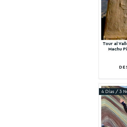
Tour al Val
Machu Pi
DE
4 Días / 3 