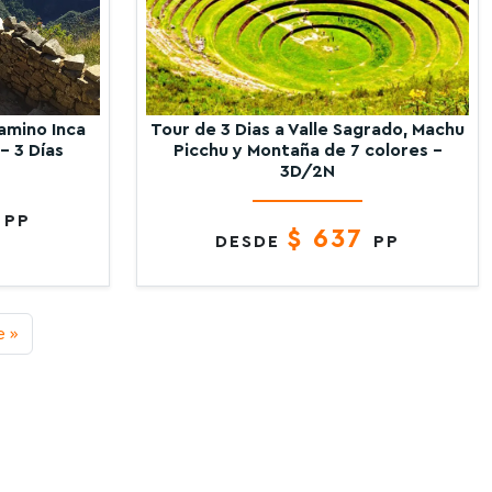
amino Inca
Tour de 3 Dias a Valle Sagrado, Machu
– 3 Días
Picchu y Montaña de 7 colores –
3D/2N
7
PP
$ 637
DESDE
PP
e »