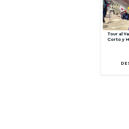
Tour al V
Corto y M
DE