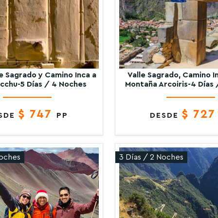
le Sagrado y Camino Inca a
Valle Sagrado, Camino I
cchu-5 Días / 4 Noches
Montaña Arcoiris-4 Días 
$ 747
$ 72
SDE
PP
DESDE
Noches
3 Días / 2 Noches