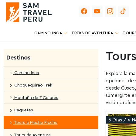
CAMINO INCA
TREKS DE AVENTURA
TOURS
Tour
Destinos
Camino Inca
Explora la ma
opciones de v
Choquequirao Trek
desde Cusco, 
sumergirte en
Montaña de 7 Colores
visión profun
Paquetes
5 Días / 4 
Tours a Machu Picchu
Tours de Aventura