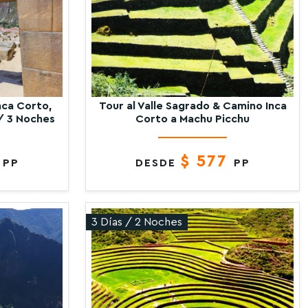
nca Corto,
Tour al Valle Sagrado & Camino Inca
/ 3 Noches
Corto a Machu Picchu
7
$ 577
PP
DESDE
PP
3 Días / 2 Noches