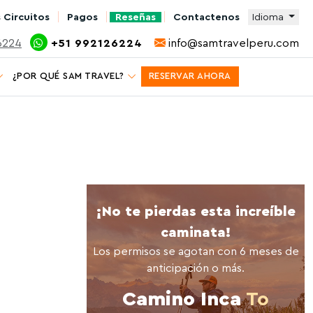
 Circuitos
Pagos
Reseñas
Contactenos
Idioma
6224
+51 992126224
info@samtravelperu.com
¿POR QUÉ SAM TRAVEL?
RESERVAR AHORA
¡No te pierdas esta increíble
caminata!
Los permisos se agotan con 6 meses de
anticipación o más.
Camino Inca
To